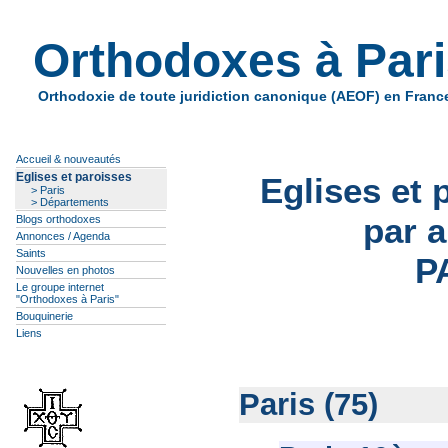
Orthodoxes à Par
Orthodoxie de toute juridiction canonique (AEOF) en Franc
Accueil & nouveautés
Eglises et paroisses
Eglises et 
> Paris
> Départements
par 
Blogs orthodoxes
Annonces / Agenda
Saints
P
Nouvelles en photos
Le groupe internet
"Orthodoxes à Paris"
Bouquinerie
Liens
Paris (75)