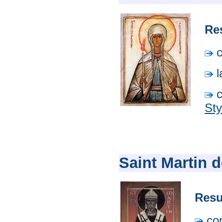
Re
c
l
c
Sty
Saint Martin 
Resu
co