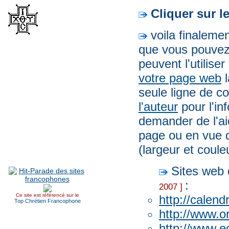
Cliquer sur l
voila finalemen
que vous pouvez 
peuvent l'utilise
votre page web
l
seule ligne de co
l'auteur
pour l'in
demander de l'ai
page ou en vue d
(largeur et coule
Sites web q
:
2007 ]
Ce site est référencé sur le
http://calend
Top Chrétien Francophone
http://www.o
http://www.e