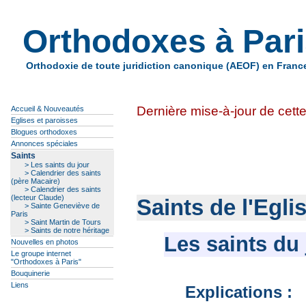
Orthodoxes à Par
Orthodoxie de toute juridiction canonique (AEOF) en Franc
Dernière mise-à-jour de cet
Accueil & Nouveautés
Eglises et paroisses
Blogues orthodoxes
Annonces spéciales
Saints
> Les saints du jour
> Calendrier des saints
(père Macaire)
> Calendrier des saints
(lecteur Claude)
Saints de l'Egli
> Sainte Geneviève de
Paris
> Saint Martin de Tours
> Saints de notre héritage
Les saints du 
Nouvelles en photos
Le groupe internet
"Orthodoxes à Paris"
Bouquinerie
Liens
Explications :