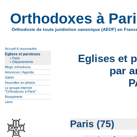
Orthodoxes à Par
Orthodoxie de toute juridiction canonique (AEOF) en Franc
Accueil & nouveautés
Eglises et paroisses
Eglises et 
> Paris
> Départements
par a
Blogs orthodoxes
Annonces / Agenda
Saints
P
Nouvelles en photos
Le groupe internet
"Orthodoxes à Paris"
Bouquinerie
Liens
Paris (75)