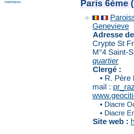
Paris 6ème 
statistiques
Parois
Genevieve
Adresse de 
Crypte St Fr
M°4 Saint-S
quartier
Clergé :
• R. Père 
mail :
pr_ra
www.geociti
• Diacre O
• Diacre E
Site web :