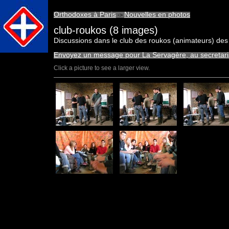
Orthodoxes à Paris
Nouvelles en photos
->
club-roukos (8 images)
Discussions dans le club des roukos (animateurs) des
Envoyez un message pour La Servagère, au secretar
Click a picture to see a larger view.