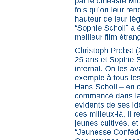
par le cinéaste Mi
fois qu’on leur re
hauteur de leur lég
“Sophie Scholl” a 
meilleur film étran
Christoph Probst (
25 ans et Sophie S
infernal. On les a
exemple à tous les
Hans Scholl – en q
commencé dans la 
évidents de ses ido
ces milieux-là, il
jeunes cultivés, e
“Jeunesse Confédér