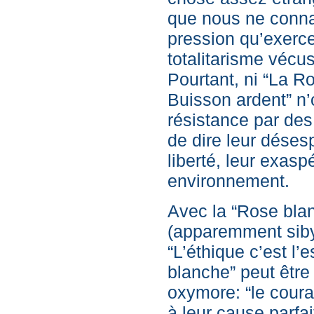
que nous ne conna
pression qu’exerce
totalitarisme vécus
Pourtant, ni “La R
Buisson ardent” n’
résistance par des 
de dire leur désesp
liberté, leur exasp
environnement.
Avec la “Rose bla
(apparemment siby
“L’éthique c’est l’
blanche” peut être
oxymore: “le coura
à leur cause parfa