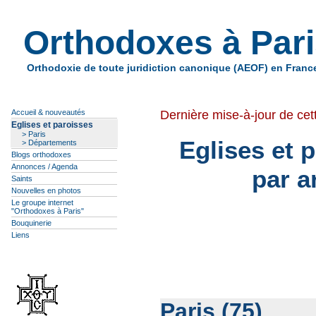
Orthodoxes à Par
Orthodoxie de toute juridiction canonique (AEOF) en Franc
Dernière mise-à-jour de cet
Accueil & nouveautés
Eglises et paroisses
> Paris
Eglises et 
> Départements
Blogs orthodoxes
Annonces / Agenda
par a
Saints
Nouvelles en photos
Le groupe internet
"Orthodoxes à Paris"
Bouquinerie
Liens
Paris (75)