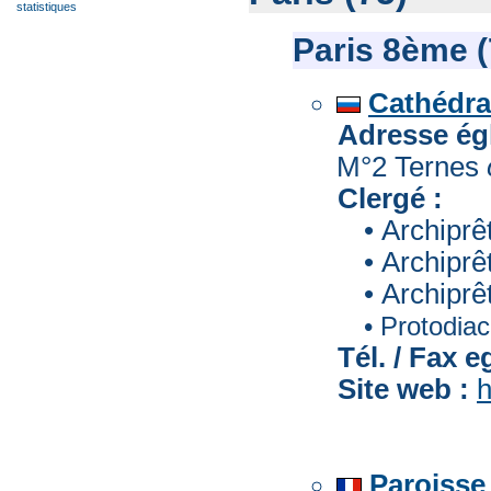
statistiques
Paris 8ème 
Cathédra
Adresse égl
M°2 Ternes
Clergé :
• Archiprê
• Archipr
• Archipr
• Protodia
Tél. / Fax eg
Site web :
h
Paroisse 