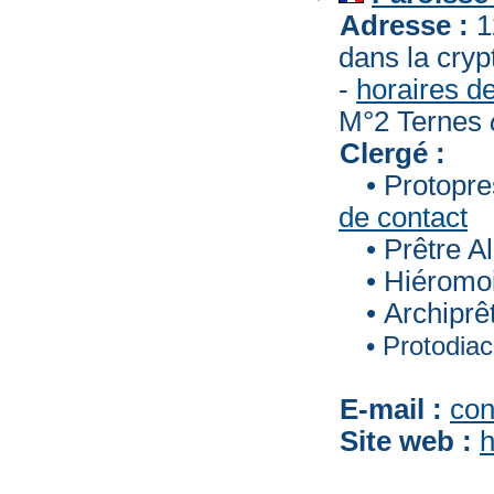
Adresse :
1
dans la cryp
-
horaires de
M°2 Ternes
Clergé :
• Protopr
de contact
• Prêtre 
• Hiéromo
• Archipr
• Protodia
E-mail :
con
Site web :
h