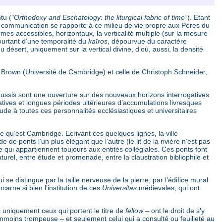
tu (
“Orthodoxy and Eschatology: the liturgical fabric of time”
). Etant
a communication se rapporte à ce milieu de vie propre aux Pères du
es accessibles, horizontaux, la verticalité multiple (sur la mesure
pourtant d’une temporalité du
kaïros
, dépourvue du caractère
du désert, uniquement sur la vertical divine, d’où, aussi, la densité
Brown (Université de Cambridge) et celle de Christoph Schneider,
es réussis sont une ouverture sur des nouveaux horizons interrogatives
atives et longues périodes ultérieures d’accumulations livresques
ude à toutes ces personnalités ecclésiastiques et universitaires
e qu’est Cambridge. Ecrivant ces quelques lignes, la ville
 de ponts l’un plus élégant que l’autre (le lit de la rivière n’est pas
ive qui appartiennent toujours aux entités collégiales. Ces ponts font
 naturel, entre étude et promenade, entre la claustration bibliophile et
se distingue par la taille nerveuse de la pierre, par l’édifice mural
arne si bien l’institution de ces
Universitas
médievales, qui ont
s uniquement ceux qui portent le titre de
fellow
– ont le droit de s’y
nmoins trompeuse – et seulement celui qui a consulté ou feuilleté au