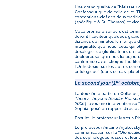
Une grand qualité de “bâtisseur 
Confesseur que de celle de st. T
conceptions-clef des deux tradit
(spécifique à St. Thomas) et vice
Cette première soirée s’est termi
devant l’auditeur quelques grand
dizaines de minutes le manque d’
marginalité que nous, ceux qui ét
doxologie, de glorificateurs du n
douloureuse, qui nous lie aujour
conférence avait choqué l’auditoir
l’Orthodoxie, sur les autres confe
ontologique” (dans ce cas, plutôt
er
Le second jour (1
octobre
La deuxième partie du Colloque, 
Theory : beyond Secular Reason
2005
), avec une intervention su “
Sophia, posé en rapport directe a
Ensuite, le professeur Marcus Pl
Le professeur Antoine Arjakovsky 
communication sur la
“Glorifica
des sophiologues russes et leur 