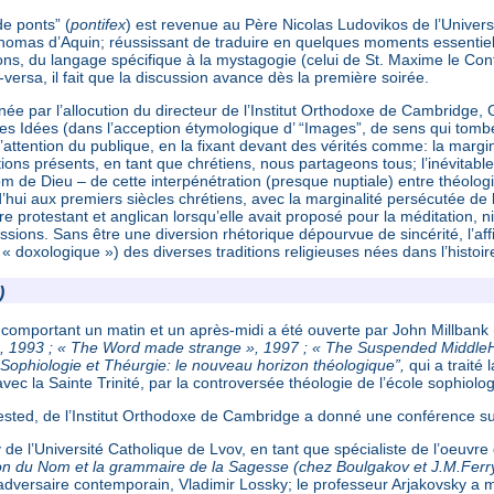
de ponts” (
pontifex
) est revenue au Père Nicolas Ludovikos de l’Univers
homas d’Aquin; réussissant de traduire en quelques moments essentiels
ions, du langage spécifique à la mystagogie (celui de St. Maxime le Co
-versa, il fait que la discussion avance dès la première soirée.
née par l’allocution du directeur de l’Institut Orthodoxe de Cambridge, 
es Idées (dans l’acception étymologique d’ “Images”, de sens qui tombe
attention du publique, en la fixant devant des vérités comme: la margin
ions présents, en tant que chrétiens, nous partageons tous; l’inévitabl
om de Dieu – de cette interpénétration (presque nuptiale) entre théologi
d’hui aux premiers siècles chrétiens, avec la marginalité persécutée de
e protestant et anglican lorsqu’elle avait proposé pour la méditation, ni 
ssions. Sans être une diversion rhétorique dépourvue de sincérité, l’affirm
 « doxologique ») des diverses traditions religieuses nées dans l’histoir
)
comportant un matin et un après-midi a été ouverte par John Millbank 
, 1993 ; « The Word made strange », 1997 ; « The Suspended MiddleH
Sophiologie et Théurgie: le nouveau horizon théologique”,
qui a traité
vec la Sainte Trinité, par la controversée théologie de l’école sophiolo
ested, de l’Institut Orthodoxe de Cambridge a donné une conférence s
de l’Université Catholique de Lvov, en tant que spécialiste de l’oeuvre
tion du Nom et la grammaire de la Sagesse (chez Boulgakov et J.M.Ferr
adversaire contemporain, Vladimir Lossky; le professeur Arjakovsky a m