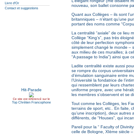
L’élégant rongeur (me disaient m
Livre d'Or
nouveau, son ballet consonne par
Contact et suggestions
Quant aux Collèges – ils sont l’u
britanniques – n’étant qu’une pu
portant des noms comme “Corpus C
La centralité “axiale” de ce lieu 
Collège “King’s”, pas très éloign
côté de leur perfection symphoniq
simplement changé le monde – seu
aux milieu de ces murailles; à ce
“A passage to India”) ainsi que c
Ladite centralité existe aussi po
se rompre du corpus universitair
d’émulation sanguinaire entre m
l’Université la fondatrice de l’in
qui ressemblent par leurs chartes
uniforme propre, avec une héraldi
les membres s’observent et se dif
Ce site est référencé sur le
Top Chrétien Francophone
Tout comme les Collèges, les Fac
terrains de sport, etc.. En faite
qu’une inscription), deux autres 
différents, de “Houses”, qui inc
Pareil pour la “ Faculty of Divinit
celle de Bologne, XIème siècle –