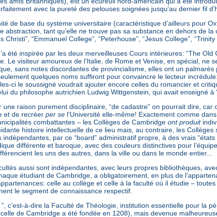
es amis Britanniques), est un écureuil nord-américain qui a été introd
faitement avec la pureté des pelouses soignées jusqu’au dernier fil d’h
nité de base du système universitaire (caractéristique d’ailleurs pour 
re abstraction, tant qu’elle ne trouve pas sa substance en dehors de la
hristi”, “Emmanuel College”, “Peterhouse”, “Jesus College”, “Trinity Co
m’a été inspirée par les deux merveilleuses Cours intérieures: “The Old C
ée. Le visiteur amoureux de l’Italie, de Rome et Venise, en spécial, ne
ue, sans notes discordantes de provincialisme, elles ont un palmarès pr
lement quelques noms suffiront pour convaincre le lecteur incrédule:
lles-ci le soussigné voudrait ajouter encore celles du romancier et criti
elui du philosophe autrichien Ludwig Wittgenstein, qui avait enseigné à “
ur une raison purement disciplinaire, “de cadastre” on pourrait dire, 
e et de recréer
per se
l’Université elle-même! Exactement comme dans l
unicipalités combattantes – les Collèges de Cambridge
ont produit
indiv
timidante histoire intellectuelle de ce lieu mais, au contraire, les Collèg
 indépendantes, par ce “board” administratif propre, à des vrais “états e
que différente et baroque, avec des couleurs distinctives pour l’équipe
férencient les uns des autres, dans la ville ou dans le monde entier...
ultés aussi sont indépendantes, avec leurs propres bibliothèques, avec
, chaque étudiant de Cambridge, a obligatoirement, en plus de l’apparten
appartenances: celle au collège et celle à la faculté où il étudie – tou
arnent le segment de connaissance respectif.
y ”, c’est-à-dire la Faculté de Théologie, institution essentielle pour la 
 celle de Cambridge a été fondée en 1208), mais devenue malheureuseme