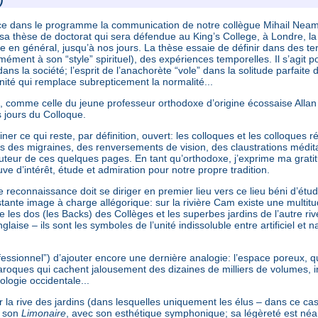
)
lace dans le programme la communication de notre collègue Mihail Neam
sa thèse de doctorat qui sera défendue au King’s College, à Londre, l
 en général, jusqu’à nos jours. La thèse essaie de définir dans des term
ment à son “style” spirituel), des expériences temporelles. Il s’agit 
dans la société; l’esprit de l’anachorète “vole” dans la solitude parfaite 
rnité qui remplace subrepticement la normalité...
comme celle du jeune professeur orthodoxe d’origine écossaise Allan 
s jours du Colloque.
rminer ce qui reste, par définition, ouvert: les colloques et les colloqu
ts des migraines, des renversements de vision, des claustrations médit
’auteur de ces quelques pages. En tant qu’orthodoxe, j’exprime ma gratit
ve d’intérêt, étude et admiration pour notre propre tradition.
e reconnaissance doit se diriger en premier lieu vers ce lieu béni d’étud
stante image à charge allégorique: sur la rivière Cam existe une multitude
ntre les dos (les Backs) des Collèges et les superbes jardins de l’autre r
anglaise – ils sont les symboles de l’unité indissoluble entre artificiel et
essionnel”) d’ajouter encore une dernière analogie: l’espace poreux, qui 
roques qui cachent jalousement des dizaines de milliers de volumes, inc
ologie occidentale...
ur la rive des jardins (dans lesquelles uniquement les élus – dans ce ca
c son
Limonaire
, avec son esthétique symphonique; sa légèreté est néa