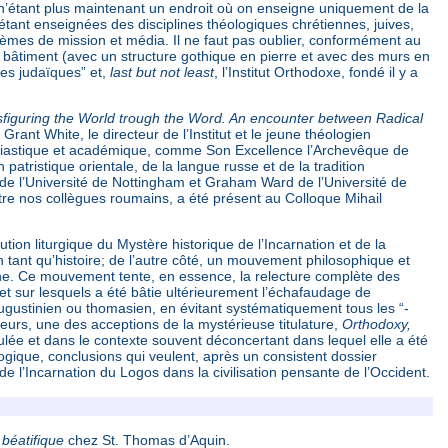
 n’étant plus maintenant un endroit où on enseigne uniquement de la
étant enseignées des disciplines théologiques chrétiennes, juives,
oblèmes de mission et média. Il ne faut pas oublier, conformément au
 bâtiment (avec un structure gothique en pierre et avec des murs en
es judaïques” et,
last but not least
, l’Institut Orthodoxe, fondé il y a
sfiguring the World trough the Word. An encounter between Radical
Grant White, le directeur de l’Institut et le jeune théologien
lésiastique et académique, comme Son Excellence l’Archevêque de
patristique orientale, de la langue russe et de la tradition
 de l’Université de Nottingham et Graham Ward de l’Université de
tre nos collègues roumains, a été présent au Colloque Mihail
tion liturgique du Mystère historique de l’Incarnation et de la
en tant qu’histoire; de l’autre côté, un mouvement philosophique et
xonne. Ce mouvement tente, en essence, la relecture complète des
et sur lesquels a été bâtie ultérieurement l’échafaudage de
augustinien ou thomasien, en évitant systématiquement tous les “-
lleurs, une des acceptions de la mystérieuse titulature,
Orthodoxy,
rmulée et dans le contexte souvent déconcertant dans lequel elle a été
gique, conclusions qui veulent, après un consistent dossier
 de l’Incarnation du Logos dans la civilisation pensante de l’Occident.
 béatifique
chez St. Thomas d’Aquin.