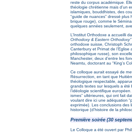
reste du corpus académique. Elle
théologie chrétienne mais d’un en
islamiques, bouddhistes, des cour
“guide de nuances” dressé plus h
brique rouge), comme le Séminair
quelques années seulement, avec
L’Institut Orthodoxe a accueilli d
Orthodoxy & Eastern Orthodoxy”
orthodoxe suisse, Christoph Schn
Canterbury et Primat de l’Eglise a
philosophique russe), son excell
Manchester, deux d’entre les f
Neamtu, doctorant au “King’s Co
Ce colloque aurait essayé de mett
Résurrection, en tant que Huitiè
théologique respectable, apparue 
grands textes sur lesquels a été 
l’idéologie scientifique européen
ismes” ultérieures, qui ont fait d
voulant dire ici une adéquation “p
exprimée). Les conclusions des l
historique (d’histoire de la philo
Première soirée (30 septem
Le Colloque a été ouvert par Phil