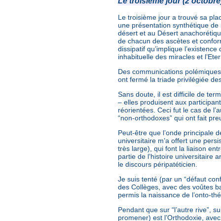
Le troisième jour (2 octobre
Le troisième jour a trouvé sa p
une présentation synthétique de 
désert et au Désert anachorétique
de chacun des ascètes et conformé
dissipatif qu’implique l’existence 
inhabituelle des miracles et l’Ete
Des communications polémiques, 
ont fermé la triade privilégiée de
Sans doute, il est difficile de te
– elles produisent aux participan
réorientées. Ceci fut le cas de l
“non-orthodoxes” qui ont fait preu
Peut-être que l’onde principale d
universitaire m’a offert une persi
très large), qui font la liaison e
partie de l’histoire universitaire 
le discours péripatéticien.
Je suis tenté (par un “défaut conf
des Collèges, avec des voûtes ba
permis la naissance de l’onto-thé
Pendant que sur “l’autre rive”, s
promener) est l’Orthodoxie, ave