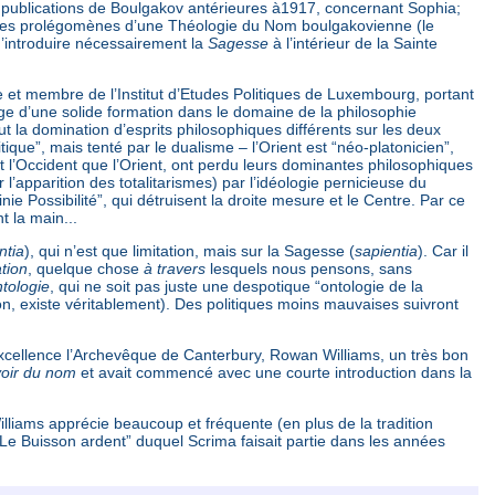
s publications de Boulgakov antérieures à1917, concernant Sophia;
nt les prolégomènes d’une Théologie du Nom boulgakovienne (le
d’introduire nécessairement la
Sagesse
à l’intérieur de la Sainte
 et membre de l’Institut d’Etudes Politiques de Luxembourg, portant
age d’une solide formation dans le domaine de la philosophie
ut la domination d’esprits philosophiques différents sur les deux
ique”, mais tenté par le dualisme – l’Orient est “néo-platonicien”,
t l’Occident que l’Orient, ont perdu leurs dominantes philosophiques
r l’apparition des totalitarismes) par l’idéologie pernicieuse du
e Possibilité”, qui détruisent la droite mesure et le Centre. Par ce
t la main...
ntia
), qui n’est que limitation, mais sur la Sagesse (
sapientia
). Car il
tion
, quelque chose
à travers
lesquels nous pensons, sans
tologie
, qui ne soit pas juste une despotique “ontologie de la
on, existe véritablement). Des politiques moins mauvaises suivront
Excellence l’Archevêque de Canterbury, Rowan Williams, un très bon
voir du nom
et avait commencé avec une courte introduction dans la
lliams apprécie beaucoup et fréquente (en plus de la tradition
“Le Buisson ardent” duquel Scrima faisait partie dans les années