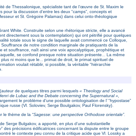
ité de Thessalonique, spécialiste tant de l’œuvre de St. Maxim le
 pour la discussion d’entre les deux “camps”, concepts et
nfesseur et St. Grégoire Palamas) dans celui onto-théologique
Grant White. Construite selon une rhétorique stricte, elle a avancé
nt directement sous la contemplation) qui ont pétrifié pour quelques
alité totale sous le signe de laquelle avait commencé ce Colloque,
e Souffrance de notre condition marginale de pratiquants de la
e et souffrance, naît ainsi une voix apocalyptique, prophétique et
 laquelle, se confond presque notre situation présente... La même
plus ni moins que le... primat de droit, le primat spirituel de
ation voulait rétablir, si possible, la véritable “hiérarchie
e.
(auteur de quelques titres parmi lesquels
« Theology and Social
enri de Lubac and the Debate concerning the Supernatural »,
 largement le problème d’une possible ontologisation de l’ “hypostase”
gique russe (Vl. Soloviev, Serge Boulgakov, Paul Florensky).
ur le thème de la
“Sagesse: une perspective Orthodoxe orientale”.
 de Serge Bulgakov, a apporté, en plus d’une substantielle
y
” des précisions édificatrices concernant la dispute entre le groupe
ontré le contexte peu connu de la critique acide que Vl. Lossky a