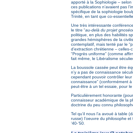
apporté à la Sophiologie – selon
ces publications n’avaient pas l’in
spécifique de la sophiologie bou
Trinité, en tant que co-essentielle
Une très intéressante conférence
le titre “
au-delà du projet gnoséol
politique, en plus des habilités s
grandes hémisphères de la civilis
contemplatif, mais tenté par le 
d’extraction chrétienne – celles-c
“Progrès uniforme” (comme affirma
fait même, le Libéralisme séculier
La boussole cassée peut être équ
n’y a pas de connaissance sécul
cependant pouvoir contrôler leur
connaissance” (conformément à la
peut-être à un tel essaie, pour l
Particulièrement honorante (pour
connaisseur académique de la p
doctrine du peu connu philosophe 
Tel qu’il nous l’a avoué à table
russe) l’oeuvre du philosophe et 
‘40-‘50.