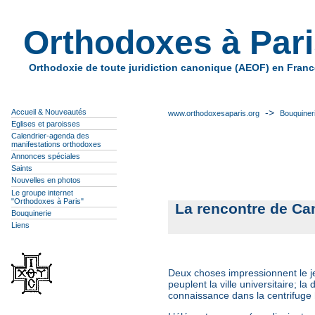
Orthodoxes à Par
Orthodoxie de toute juridiction canonique (AEOF) en Franc
->
Accueil & Nouveautés
www.orthodoxesaparis.org
Bouquiner
Eglises et paroisses
Calendrier-agenda des
manifestations orthodoxes
Annonces spéciales
Saints
Nouvelles en photos
Le groupe internet
"Orthodoxes à Paris"
La rencontre de Ca
Bouquinerie
Liens
Deux choses impressionnent le je
peuplent la ville universitaire; la
connaissance dans la centrifuge hu