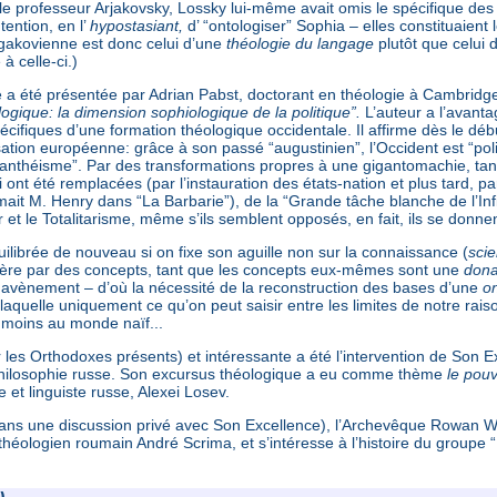
 le professeur Arjakovsky, Lossky lui-même avait omis le spécifique de
tention, en l’
hypostasiant,
d’ “ontologiser” Sophia – elles constituaie
lgakovienne est donc celui d’une
théologie du langage
plutôt que celui 
 à celle-ci.)
 a été présentée par Adrian Pabst, doctorant en théologie à Cambridge
ogique: la dimension sophiologique de la politique”.
L’auteur a l’avant
pécifiques d’une formation théologique occidentale. Il affirme dès le déb
ation européenne: grâce à son passé “augustinien”, l’Occident est “polit
“panthéisme”. Par des transformations propres à une gigantomachie, tan
i ont été remplacées (par l’instauration des états-nation et plus tard, pa
it M. Henry dans “La Barbarie”), de la “Grande tâche blanche de l’Infini
 et le Totalitarisme, même s’ils semblent opposés, en fait, ils se donnen
ilibrée de nouveau si on fixe son aguille non sur la connaissance (
scie
ière par des concepts, tant que les concepts eux-mêmes sont une
dona
 avènement – d’où la nécessité de la reconstruction des bases d’une
on
quelle uniquement ce qu’on peut saisir entre les limites de notre rais
e moins au monde naïf...
 les Orthodoxes présents) et intéressante a été l’intervention de Son 
hilosophie russe. Son excursus théologique a eu comme thème
le pou
et linguiste russe, Alexei Losev.
 (dans une discussion privé avec Son Excellence), l’Archevêque Rowan Wi
théologien roumain André Scrima, et s’intéresse à l’histoire du groupe 