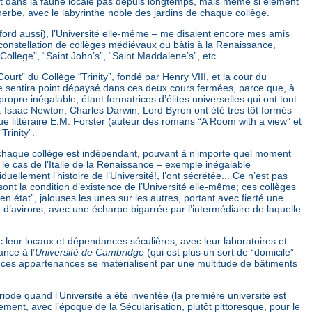
uit dans la faune locale pas depuis longtemps, mais même si élément
erbe, avec le labyrinthe noble des jardins de chaque collège.
Oxford aussi), l’Université elle-même – me disaient encore mes amis
 constellation de collèges médiévaux ou bâtis à la Renaissance,
llege”, “Saint John’s”, “Saint Maddalene’s”, etc..
ourt” du Collège “Trinity”, fondé par Henry VIII, et la cour du
 se sentira point dépaysé dans ces deux cours fermées, parce que, à
opre inégalable, étant formatrices d’élites universelles qui ont tout
 Isaac Newton, Charles Darwin, Lord Byron ont été très tôt formés
que littéraire E.M. Forster (auteur des romans “A Room with a view” et
Trinity”.
car chaque collège est indépendant, pouvant à n’importe quel moment
e cas de l’Italie de la Renaissance – exemple inégalable
iduellement l’histoire de l’Université!, l’ont sécrétée... Ce n’est pas
es sont la condition d’existence de l’Université elle-même; ces collèges
n état”, jalouses les unes sur les autres, portant avec fierté une
 d’avirons, avec une écharpe bigarrée par l’intermédiaire de laquelle
 leur locaux et dépendances séculières, avec leur laboratoires et
ance à l’
Université de Cambridge
(qui est plus un sort de “domicile”
tes ces appartenances se matérialisent par une multitude de bâtiments
période quand l’Université a été inventée (la première université est
nt, avec l’époque de la Sécularisation, plutôt pittoresque, pour le