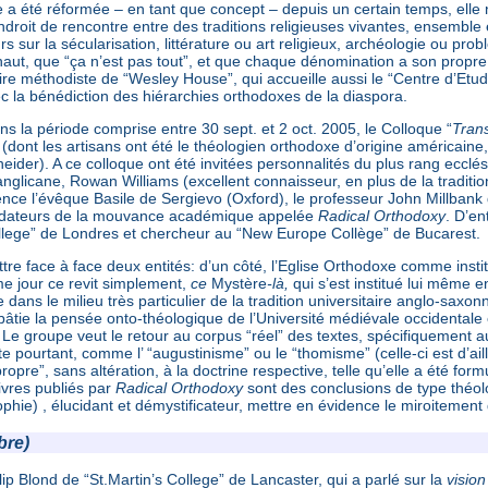
 a été réformée – en tant que concept – depuis un certain temps, elle
droit de rencontre entre des traditions religieuses vivantes, ensemble 
s sur la sécularisation, littérature ou art religieux, archéologie ou pr
aut, que “ça n’est pas tout”, et que chaque dénomination a son propre
e méthodiste de “Wesley House”, qui accueille aussi le “Centre d’Etud
 la bénédiction des hiérarchies orthodoxes de la diaspora.
ans la période comprise entre 30 sept. et 2 oct. 2005, le Colloque “
Tran
(dont les artisans ont été le théologien orthodoxe d’origine américaine, 
eider). A ce colloque ont été invitées personnalités du plus rang ecc
nglicane, Rowan Williams (excellent connaisseur, en plus de la tradition 
ence l’évêque Basile de Sergievo (Oxford), le professeur John Millbank
ondateurs de la mouvance académique appelée
Radical Orthodoxy
. D’en
llege” de Londres et chercheur au “New Europe Collège” de Bucarest.
re face à face deux entités: d’un côté, l’Eglise Orthodoxe comme institu
me jour ce revit simplement,
ce
Mystère
-là,
qui s’est institué lui même 
dans le milieu très particulier de la tradition universitaire anglo-sa
bâtie la pensée onto-théologique de l’Université médiévale occidentale 
. Le groupe veut le retour au corpus “réel” des textes, spécifiquement 
ate pourtant, comme l’ “augustinisme” ou le “thomisme” (celle-ci est d’ai
ropre”, sans altération, à la doctrine respective, telle qu’elle a été fo
ivres publiés par
Radical Orthodoxy
sont des conclusions de type théolo
sophie) , élucidant et démystificateur, mettre en évidence le miroitement
bre)
lip Blond de “St.Martin’s College” de Lancaster, qui a parlé sur la
vision